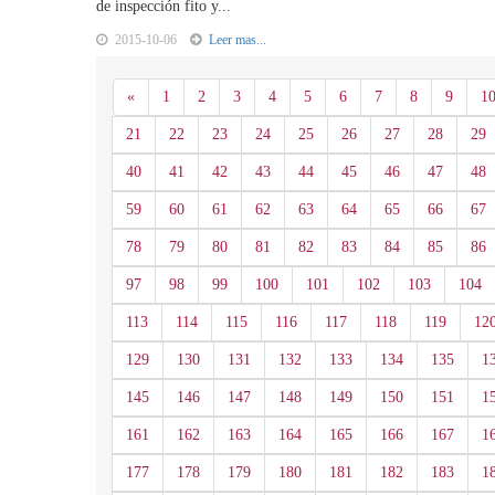
de inspección fito y...
2015-10-06
Leer mas...
Anterior
«
1
2
3
4
5
6
7
8
9
1
21
22
23
24
25
26
27
28
29
40
41
42
43
44
45
46
47
48
59
60
61
62
63
64
65
66
67
78
79
80
81
82
83
84
85
86
97
98
99
100
101
102
103
104
113
114
115
116
117
118
119
12
129
130
131
132
133
134
135
1
145
146
147
148
149
150
151
1
161
162
163
164
165
166
167
1
177
178
179
180
181
182
183
1