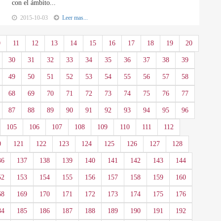
con el ámbito...
2015-10-03
Leer mas...
0
11
12
13
14
15
16
17
18
19
20
30
31
32
33
34
35
36
37
38
39
49
50
51
52
53
54
55
56
57
58
68
69
70
71
72
73
74
75
76
77
87
88
89
90
91
92
93
94
95
96
105
106
107
108
109
110
111
112
0
121
122
123
124
125
126
127
128
36
137
138
139
140
141
142
143
144
52
153
154
155
156
157
158
159
160
68
169
170
171
172
173
174
175
176
84
185
186
187
188
189
190
191
192