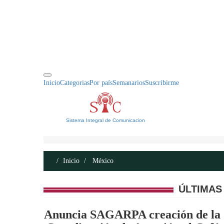
INICIO
ACERCA DE
CONTACTO
Inicio
Categorias
Por país
Semanarios
Suscribirme
Sistema Integral de Comunicacion
Inicio
México
ÚLTIMAS
Anuncia SAGARPA creación de la