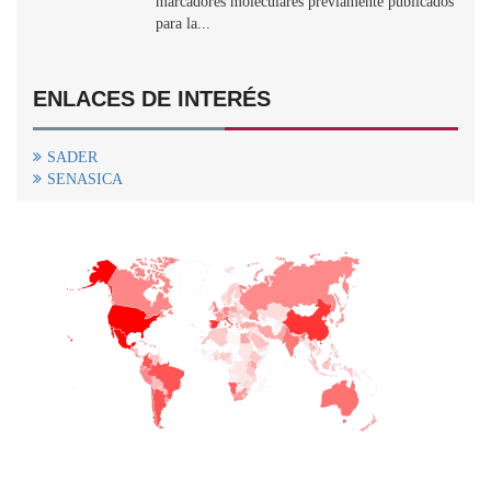
marcadores moleculares previamente publicados
para la...
ENLACES DE INTERÉS
SADER
SENASICA
+
−
CONTACTO