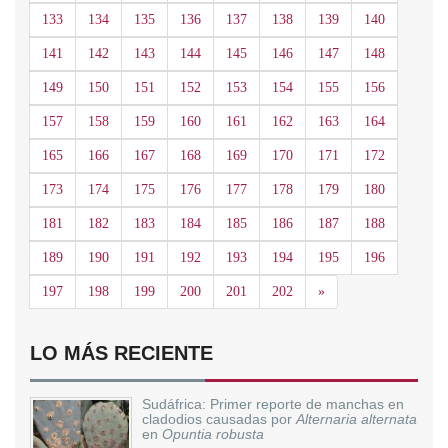
133
134
135
136
137
138
139
140
141
142
143
144
145
146
147
148
149
150
151
152
153
154
155
156
157
158
159
160
161
162
163
164
165
166
167
168
169
170
171
172
173
174
175
176
177
178
179
180
181
182
183
184
185
186
187
188
189
190
191
192
193
194
195
196
Siguiente
197
198
199
200
201
202
»
LO MÁS RECIENTE
Sudáfrica: Primer reporte de manchas en
cladodios causadas por
Alternaria alternata
en
Opuntia robusta