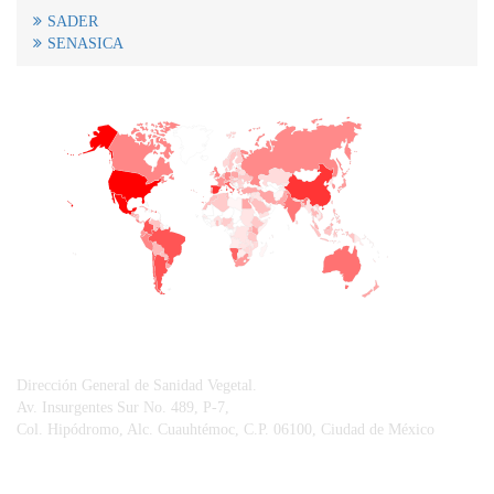
SADER
SENASICA
+
−
CONTACTO
Dirección General de Sanidad Vegetal.
Av. Insurgentes Sur No. 489, P-7,
Col. Hipódromo, Alc. Cuauhtémoc, C.P. 06100, Ciudad de México