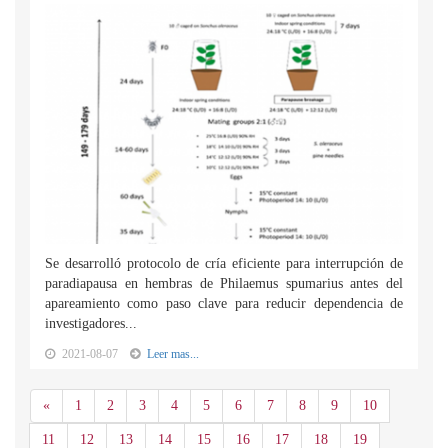
Se desarrolló protocolo de cría eficiente para interrupción de
paradiapausa en hembras de Philaemus spumarius antes del
apareamiento como paso clave para reducir dependencia de
investigadores...
2021-08-07
Leer mas...
Anterior
«
1
2
3
4
5
6
7
8
9
10
11
12
13
14
15
16
17
18
19