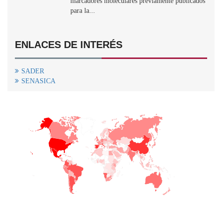
marcadores moleculares previamente publicados
para la...
ENLACES DE INTERÉS
SADER
SENASICA
+
−
CONTACTO