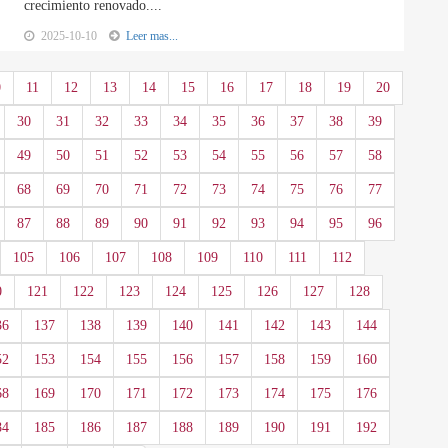
crecimiento renovado....
2025-10-10
Leer mas...
0
11
12
13
14
15
16
17
18
19
20
30
31
32
33
34
35
36
37
38
39
49
50
51
52
53
54
55
56
57
58
68
69
70
71
72
73
74
75
76
77
87
88
89
90
91
92
93
94
95
96
105
106
107
108
109
110
111
112
0
121
122
123
124
125
126
127
128
36
137
138
139
140
141
142
143
144
52
153
154
155
156
157
158
159
160
68
169
170
171
172
173
174
175
176
84
185
186
187
188
189
190
191
192