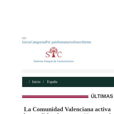
INICIO
ACERCA DE
CONTACTO
Inicio
Categorias
Por país
Semanarios
Suscribirme
Sistema Integral de Comunicacion
Inicio
España
ÚLTIMAS
La Comunidad Valenciana activa