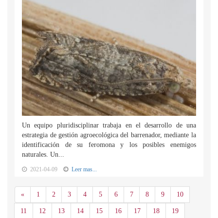
Un equipo pluridisciplinar trabaja en el desarrollo de una
estrategia de gestión agroecológica del barrenador, mediante la
identificación de su feromona y los posibles enemigos
naturales. Un...
2021-04-09
Leer mas...
Anterior
«
1
2
3
4
5
6
7
8
9
10
11
12
13
14
15
16
17
18
19