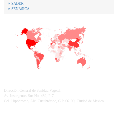
SADER
SENASICA
+
−
CONTACTO
Dirección General de Sanidad Vegetal.
Av. Insurgentes Sur No. 489, P-7,
Col. Hipódromo, Alc. Cuauhtémoc, C.P. 06100, Ciudad de México