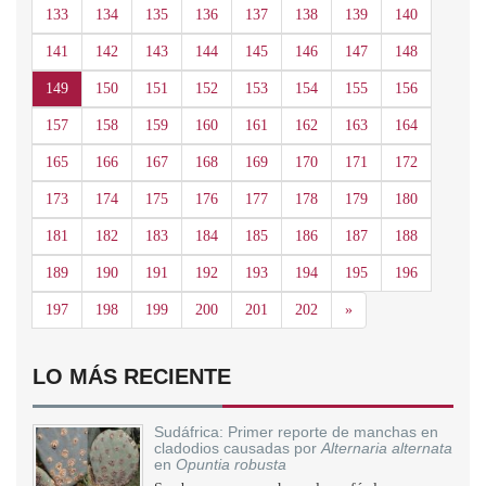
133
134
135
136
137
138
139
140
141
142
143
144
145
146
147
148
149
150
151
152
153
154
155
156
157
158
159
160
161
162
163
164
165
166
167
168
169
170
171
172
173
174
175
176
177
178
179
180
181
182
183
184
185
186
187
188
189
190
191
192
193
194
195
196
Siguiente
197
198
199
200
201
202
»
LO MÁS RECIENTE
Sudáfrica: Primer reporte de manchas en
cladodios causadas por
Alternaria alternata
en
Opuntia robusta