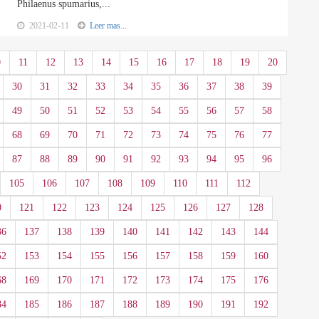
Philaenus spumarius,...
2021-02-11
Leer mas...
0
11
12
13
14
15
16
17
18
19
20
30
31
32
33
34
35
36
37
38
39
49
50
51
52
53
54
55
56
57
58
68
69
70
71
72
73
74
75
76
77
87
88
89
90
91
92
93
94
95
96
105
106
107
108
109
110
111
112
0
121
122
123
124
125
126
127
128
36
137
138
139
140
141
142
143
144
52
153
154
155
156
157
158
159
160
68
169
170
171
172
173
174
175
176
84
185
186
187
188
189
190
191
192