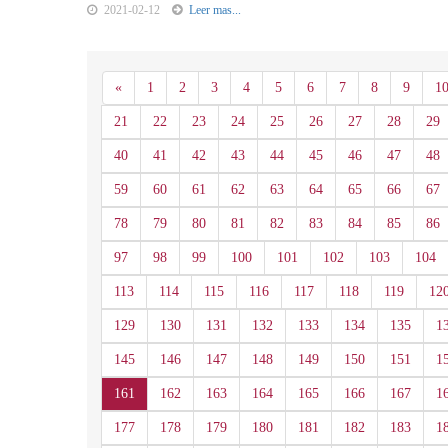
2021-02-12
Leer mas...
Anterior
«
1
2
3
4
5
6
7
8
9
1
21
22
23
24
25
26
27
28
29
40
41
42
43
44
45
46
47
48
59
60
61
62
63
64
65
66
67
78
79
80
81
82
83
84
85
86
97
98
99
100
101
102
103
104
113
114
115
116
117
118
119
12
129
130
131
132
133
134
135
1
145
146
147
148
149
150
151
1
161
162
163
164
165
166
167
1
177
178
179
180
181
182
183
1