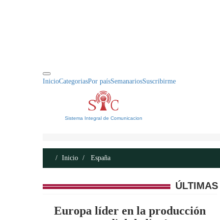
INICIO
ACERCA DE
CONTACTO
Inicio
Categorias
Por país
Semanarios
Suscribirme
Sistema Integral de Comunicacion
Inicio
España
ÚLTIMAS
Europa líder en la producción