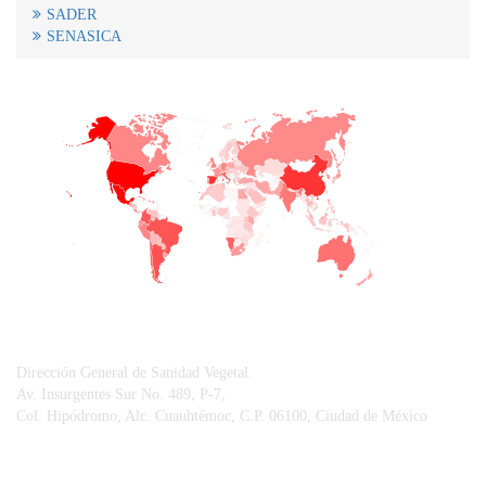
SADER
SENASICA
+
−
CONTACTO
Dirección General de Sanidad Vegetal.
Av. Insurgentes Sur No. 489, P-7,
Col. Hipódromo, Alc. Cuauhtémoc, C.P. 06100, Ciudad de México