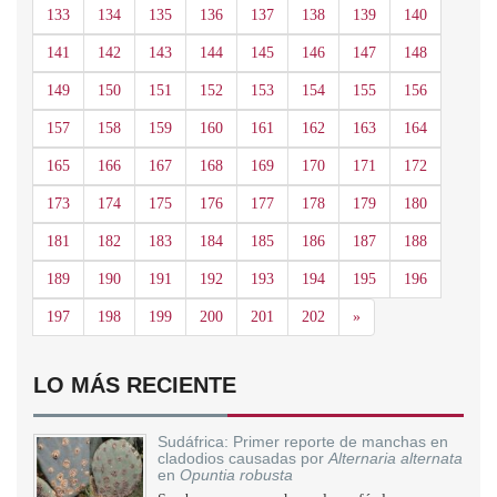
133
134
135
136
137
138
139
140
141
142
143
144
145
146
147
148
149
150
151
152
153
154
155
156
157
158
159
160
161
162
163
164
165
166
167
168
169
170
171
172
173
174
175
176
177
178
179
180
181
182
183
184
185
186
187
188
189
190
191
192
193
194
195
196
Siguiente
197
198
199
200
201
202
»
LO MÁS RECIENTE
Sudáfrica: Primer reporte de manchas en
cladodios causadas por
Alternaria alternata
en
Opuntia robusta