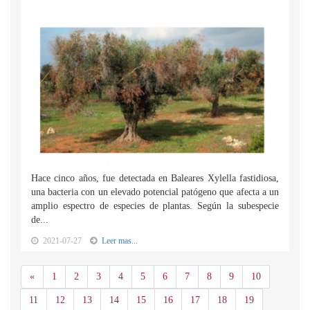
Hace cinco años, fue detectada en Baleares Xylella fastidiosa,
una bacteria con un elevado potencial patógeno que afecta a un
amplio espectro de especies de plantas. Según la subespecie
de...
2021-07-27
Leer mas...
Anterior
«
1
2
3
4
5
6
7
8
9
10
11
12
13
14
15
16
17
18
19