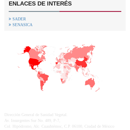
ENLACES DE INTERÉS
SADER
SENASICA
+
−
CONTACTO
Dirección General de Sanidad Vegetal.
Av. Insurgentes Sur No. 489, P-7,
Col. Hipódromo, Alc. Cuauhtémoc, C.P. 06100, Ciudad de México