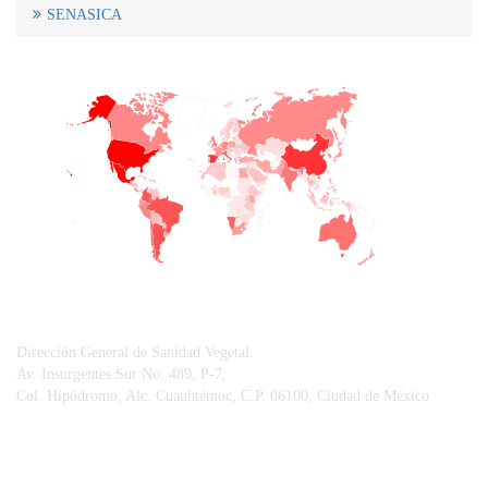
SENASICA
+
−
CONTACTO
Dirección General de Sanidad Vegetal.
Av. Insurgentes Sur No. 489, P-7,
Col. Hipódromo, Alc. Cuauhtémoc, C.P. 06100, Ciudad de México
© Sistema Integral de Comunicación.