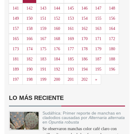
141
142
143
144
145
146
147
148
149
150
151
152
153
154
155
156
157
158
159
160
161
162
163
164
165
166
167
168
169
170
171
172
173
174
175
176
177
178
179
180
181
182
183
184
185
186
187
188
189
190
191
192
193
194
195
196
Siguiente
197
198
199
200
201
202
»
LO MÁS RECIENTE
Sudáfrica: Primer reporte de manchas en
cladodios causadas por
Alternaria alternata
en
Opuntia robusta
Se observaron manchas color café claro con