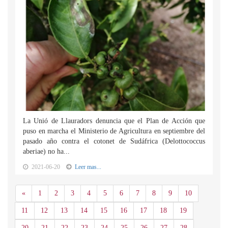
La Unió de Llauradors denuncia que el Plan de Acción que
puso en marcha el Ministerio de Agricultura en septiembre del
pasado año contra el cotonet de Sudáfrica (Delottococcus
aberiae) no ha...
2021-06-20
Leer mas...
Anterior
«
1
2
3
4
5
6
7
8
9
10
11
12
13
14
15
16
17
18
19
20
21
22
23
24
25
26
27
28