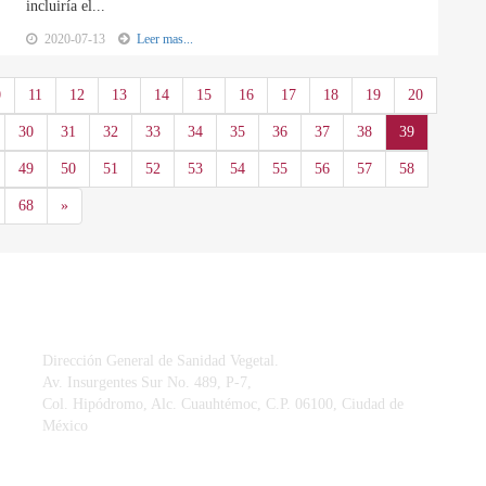
incluiría el...
2020-07-13
Leer mas...
0
11
12
13
14
15
16
17
18
19
20
30
31
32
33
34
35
36
37
38
39
49
50
51
52
53
54
55
56
57
58
Siguiente
68
»
CONTACTO
Dirección General de Sanidad Vegetal.
Av. Insurgentes Sur No. 489, P-7,
Col. Hipódromo, Alc. Cuauhtémoc, C.P. 06100, Ciudad de
México