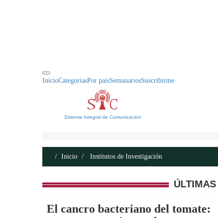
INICIO
ACERCA DE
CONTACTO
Inicio
Categorias
Por país
Semanarios
Suscribirme
Sistema Integral de Comunicacion
Inicio
Institutos de Investigación
ÚLTIMAS
El cancro bacteriano del tomate: