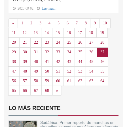
2020-09-02
Leer mas...
Anterior
«
1
2
3
4
5
6
7
8
9
10
11
12
13
14
15
16
17
18
19
20
21
22
23
24
25
26
27
28
29
30
31
32
33
34
35
36
37
38
39
40
41
42
43
44
45
46
47
48
49
50
51
52
53
54
55
56
57
58
59
60
61
62
63
64
Siguiente
65
66
67
68
»
LO MÁS RECIENTE
Sudáfrica: Primer reporte de manchas en
cladodios causadas por
Alternaria alternata