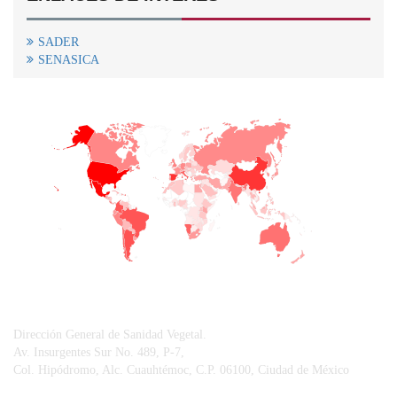
SADER
SENASICA
+
−
CONTACTO
Dirección General de Sanidad Vegetal.
Av. Insurgentes Sur No. 489, P-7,
Col. Hipódromo, Alc. Cuauhtémoc, C.P. 06100, Ciudad de México