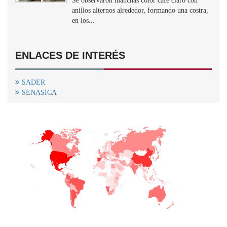
Se observaron manchas color café claro con
anillos alternos alrededor, formando una costra,
en los...
ENLACES DE INTERÉS
SADER
SENASICA
+
−