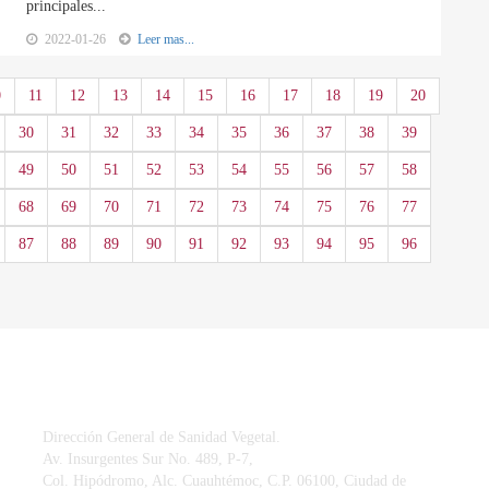
principales...
2022-01-26
Leer mas...
0
11
12
13
14
15
16
17
18
19
20
30
31
32
33
34
35
36
37
38
39
49
50
51
52
53
54
55
56
57
58
68
69
70
71
72
73
74
75
76
77
87
88
89
90
91
92
93
94
95
96
CONTACTO
Dirección General de Sanidad Vegetal.
Av. Insurgentes Sur No. 489, P-7,
Col. Hipódromo, Alc. Cuauhtémoc, C.P. 06100, Ciudad de