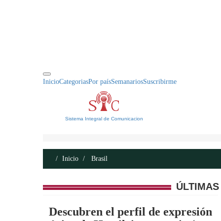
INICIO
ACERCA DE
CONTACTO
Inicio
Categorias
Por país
Semanarios
Suscribirme
Sistema Integral de Comunicacion
Inicio
Brasil
ÚLTIMAS
Descubren el perfil de expresión