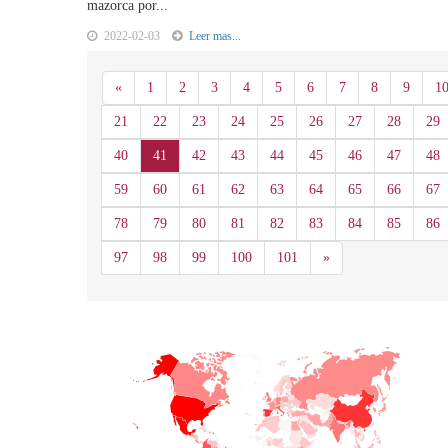
mazorca por...
2022-02-03
Leer mas...
Anterior
«
1
2
3
4
5
6
7
8
9
1
21
22
23
24
25
26
27
28
29
40
41
42
43
44
45
46
47
48
59
60
61
62
63
64
65
66
67
78
79
80
81
82
83
84
85
86
Siguiente
97
98
99
100
101
»
+
−