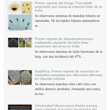
Primer reporte del hongo
Truncatella
angustata
que causa la mancha foliar de la
fresa
Se observaron síntomas de manchas foliares no
reportadas. De los tejidos foliares sintomáticos
se...
Primer reporte de
Stenotrophomonas
maltophilia
causante de tizón foliar
bacteriano del arroz en India
Se observaron síntomas de tizón bacteriano de la
hoja, con una incidencia del 47%...
Sudáfrica: Primer reporte de manchas en
cladodios causadas por
Alternaria alternata
en
Opuntia robusta
Se observaron manchas color café claro con
anillos alternos alrededor, formando una costra,
en los...
Universidad Veracruzana diseña trampa
para combatir al gusano barrenador del