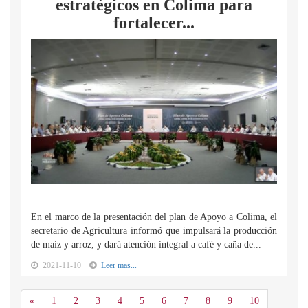
estratégicos en Colima para
fortalecer...
En el marco de la presentación del plan de Apoyo a Colima, el
secretario de Agricultura informó que impulsará la producción
de maíz y arroz, y dará atención integral a café y caña de...
2021-11-10
Leer mas...
Anterior
«
1
2
3
4
5
6
7
8
9
10