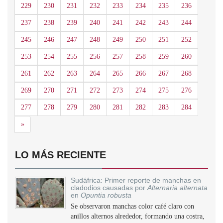
229
230
231
232
233
234
235
236
237
238
239
240
241
242
243
244
245
246
247
248
249
250
251
252
253
254
255
256
257
258
259
260
261
262
263
264
265
266
267
268
269
270
271
272
273
274
275
276
277
278
279
280
281
282
283
284
Siguiente
»
LO MÁS RECIENTE
Sudáfrica: Primer reporte de manchas en
cladodios causadas por
Alternaria alternata
en
Opuntia robusta
Se observaron manchas color café claro con
anillos alternos alrededor, formando una costra,