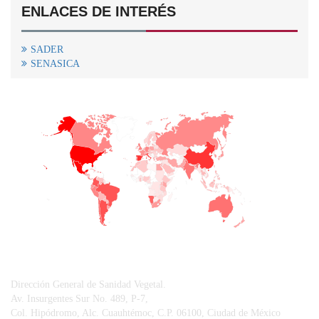
ENLACES DE INTERÉS
SADER
SENASICA
+
−
CONTACTO
Dirección General de Sanidad Vegetal.
Av. Insurgentes Sur No. 489, P-7,
Col. Hipódromo, Alc. Cuauhtémoc, C.P. 06100, Ciudad de México