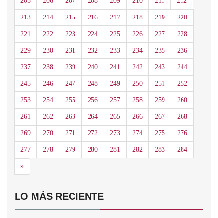
205
206
207
208
209
210
211
212
213
214
215
216
217
218
219
220
221
222
223
224
225
226
227
228
229
230
231
232
233
234
235
236
237
238
239
240
241
242
243
244
245
246
247
248
249
250
251
252
253
254
255
256
257
258
259
260
261
262
263
264
265
266
267
268
269
270
271
272
273
274
275
276
277
278
279
280
281
282
283
284
Siguiente
»
LO MÁS RECIENTE