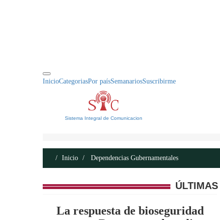
INICIO
ACERCA DE
CONTACTO
Inicio
Categorias
Por país
Semanarios
Suscribirme
Sistema Integral de Comunicacion
Inicio
Dependencias Gubernamentales
ÚLTIMAS
La respuesta de bioseguridad