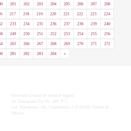
00
201
202
203
204
205
206
207
208
16
217
218
219
220
221
222
223
224
32
233
234
235
236
237
238
239
240
48
249
250
251
252
253
254
255
256
64
265
266
267
268
269
270
271
272
Siguiente
80
281
282
283
284
»
CONTACTO
Dirección General de Sanidad Vegetal.
Av. Insurgentes Sur No. 489, P-7,
Col. Hipódromo, Alc. Cuauhtémoc, C.P. 06100, Ciudad de
México