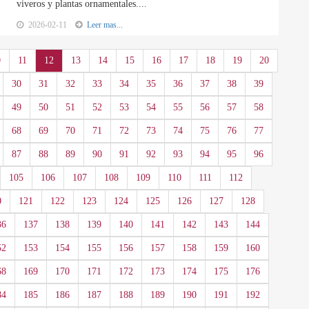
viveros y plantas ornamentales....
2026-02-11
Leer mas...
0
11
12
13
14
15
16
17
18
19
20
30
31
32
33
34
35
36
37
38
39
49
50
51
52
53
54
55
56
57
58
68
69
70
71
72
73
74
75
76
77
87
88
89
90
91
92
93
94
95
96
105
106
107
108
109
110
111
112
0
121
122
123
124
125
126
127
128
36
137
138
139
140
141
142
143
144
52
153
154
155
156
157
158
159
160
68
169
170
171
172
173
174
175
176
84
185
186
187
188
189
190
191
192