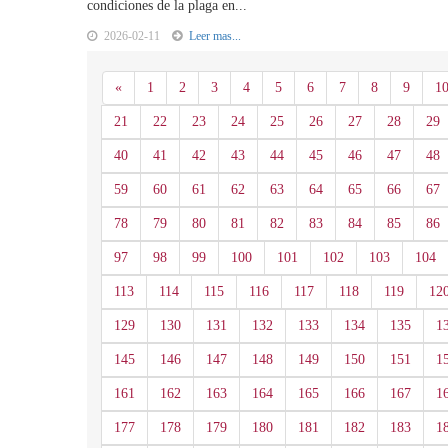
condiciones de la plaga en...
2026-02-11
Leer mas...
Anterior
«
1
2
3
4
5
6
7
8
9
1
21
22
23
24
25
26
27
28
29
40
41
42
43
44
45
46
47
48
59
60
61
62
63
64
65
66
67
78
79
80
81
82
83
84
85
86
97
98
99
100
101
102
103
104
113
114
115
116
117
118
119
12
129
130
131
132
133
134
135
1
145
146
147
148
149
150
151
1
161
162
163
164
165
166
167
1
177
178
179
180
181
182
183
1