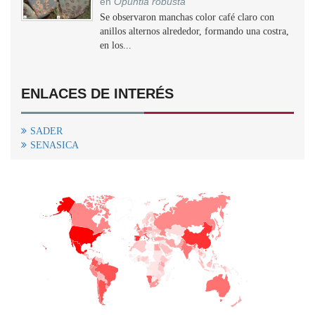
en
Opuntia robusta
Se observaron manchas color café claro con
anillos alternos alrededor, formando una costra,
en los...
ENLACES DE INTERÉS
SADER
SENASICA
+
−