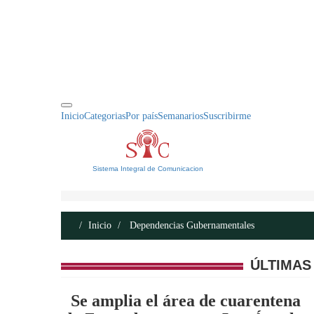
INICIO
ACERCA DE
CONTACTO
Inicio
Categorias
Por país
Semanarios
Suscribirme
Sistema Integral de Comunicacion
Inicio
Dependencias Gubernamentales
ÚLTIMAS
Se amplia el área de cuarentena