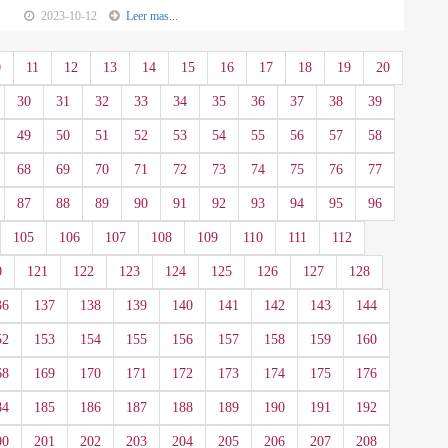
2023-10-12
Leer mas...
0
11
12
13
14
15
16
17
18
19
20
30
31
32
33
34
35
36
37
38
39
49
50
51
52
53
54
55
56
57
58
68
69
70
71
72
73
74
75
76
77
87
88
89
90
91
92
93
94
95
96
105
106
107
108
109
110
111
112
0
121
122
123
124
125
126
127
128
36
137
138
139
140
141
142
143
144
52
153
154
155
156
157
158
159
160
68
169
170
171
172
173
174
175
176
84
185
186
187
188
189
190
191
192
00
201
202
203
204
205
206
207
208