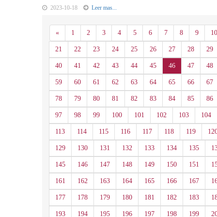
2023-10-18
Leer mas...
Anterior
«
1
2
3
4
5
6
7
8
9
1
21
22
23
24
25
26
27
28
29
40
41
42
43
44
45
46
47
48
59
60
61
62
63
64
65
66
67
78
79
80
81
82
83
84
85
86
97
98
99
100
101
102
103
104
113
114
115
116
117
118
119
12
129
130
131
132
133
134
135
1
145
146
147
148
149
150
151
1
161
162
163
164
165
166
167
1
177
178
179
180
181
182
183
1
193
194
195
196
197
198
199
2