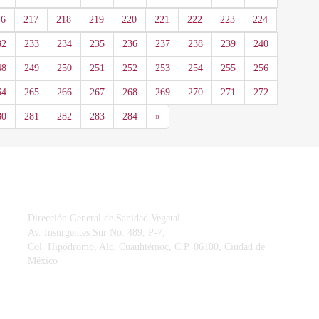
16
217
218
219
220
221
222
223
224
32
233
234
235
236
237
238
239
240
48
249
250
251
252
253
254
255
256
64
265
266
267
268
269
270
271
272
Siguiente
80
281
282
283
284
»
CONTACTO
Dirección General de Sanidad Vegetal.
Av. Insurgentes Sur No. 489, P-7,
Col. Hipódromo, Alc. Cuauhtémoc, C.P. 06100, Ciudad de
México