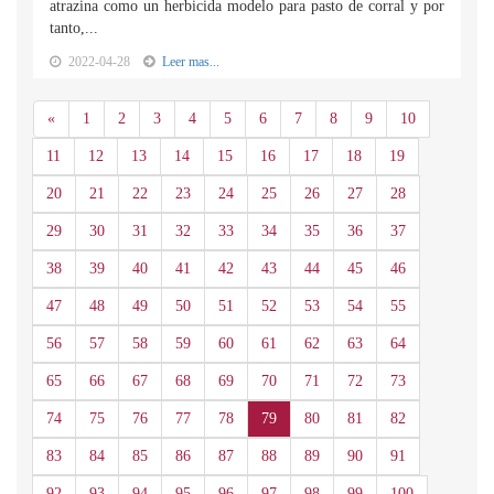
atrazina como un herbicida modelo para pasto de corral y por
tanto,...
2022-04-28
Leer mas...
Anterior
«
1
2
3
4
5
6
7
8
9
10
11
12
13
14
15
16
17
18
19
20
21
22
23
24
25
26
27
28
29
30
31
32
33
34
35
36
37
38
39
40
41
42
43
44
45
46
47
48
49
50
51
52
53
54
55
56
57
58
59
60
61
62
63
64
65
66
67
68
69
70
71
72
73
74
75
76
77
78
79
80
81
82
83
84
85
86
87
88
89
90
91
92
93
94
95
96
97
98
99
100