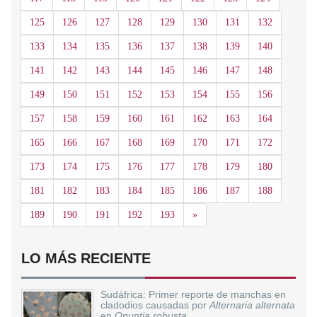
125
126
127
128
129
130
131
132
133
134
135
136
137
138
139
140
141
142
143
144
145
146
147
148
149
150
151
152
153
154
155
156
157
158
159
160
161
162
163
164
165
166
167
168
169
170
171
172
173
174
175
176
177
178
179
180
181
182
183
184
185
186
187
188
Siguiente
189
190
191
192
193
»
LO MÁS RECIENTE
Sudáfrica: Primer reporte de manchas en
cladodios causadas por
Alternaria alternata
en
Opuntia robusta