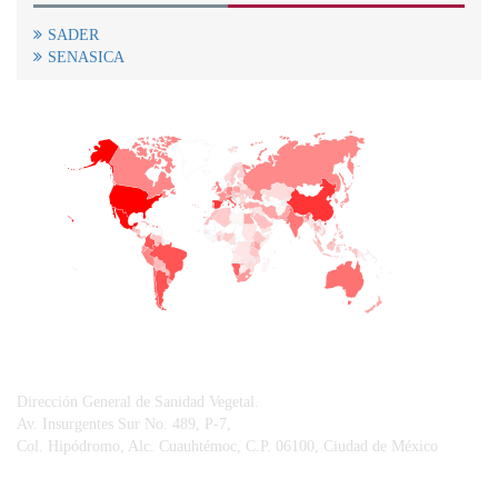
SADER
SENASICA
+
−
CONTACTO
Dirección General de Sanidad Vegetal.
Av. Insurgentes Sur No. 489, P-7,
Col. Hipódromo, Alc. Cuauhtémoc, C.P. 06100, Ciudad de México