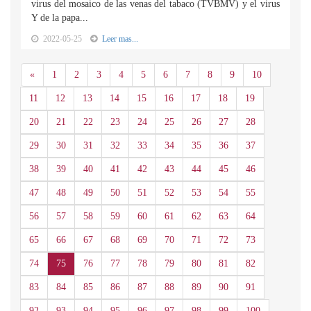
virus del mosaico de las venas del tabaco (TVBMV) y el virus
Y de la papa...
2022-05-25
Leer mas...
Anterior
«
1
2
3
4
5
6
7
8
9
10
11
12
13
14
15
16
17
18
19
20
21
22
23
24
25
26
27
28
29
30
31
32
33
34
35
36
37
38
39
40
41
42
43
44
45
46
47
48
49
50
51
52
53
54
55
56
57
58
59
60
61
62
63
64
65
66
67
68
69
70
71
72
73
74
75
76
77
78
79
80
81
82
83
84
85
86
87
88
89
90
91
92
93
94
95
96
97
98
99
100