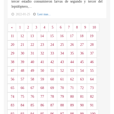
tercer estadio consumieron larvas de segundo y tercer del
lepidóptero,...
2022-01-25
Leer mas...
Anterior
«
1
2
3
4
5
6
7
8
9
10
11
12
13
14
15
16
17
18
19
20
21
22
23
24
25
26
27
28
29
30
31
32
33
34
35
36
37
38
39
40
41
42
43
44
45
46
47
48
49
50
51
52
53
54
55
56
57
58
59
60
61
62
63
64
65
66
67
68
69
70
71
72
73
74
75
76
77
78
79
80
81
82
83
84
85
86
87
88
89
90
91
92
93
94
95
96
97
98
99
100