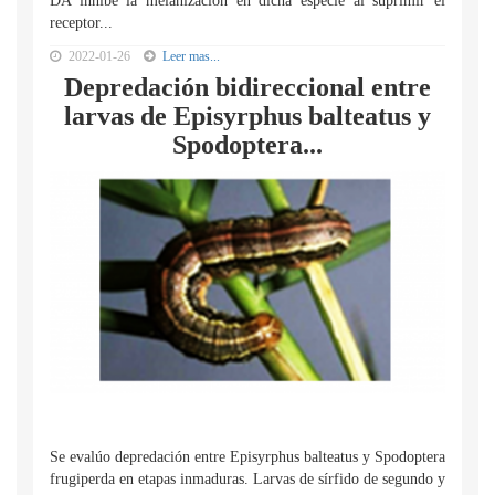
DA inhibe la melanización en dicha especie al suprimir el
receptor...
2022-01-26
Leer mas...
Depredación bidireccional entre
larvas de Episyrphus balteatus y
Spodoptera...
Se evalúo depredación entre Episyrphus balteatus y Spodoptera
frugiperda en etapas inmaduras. Larvas de sírfido de segundo y