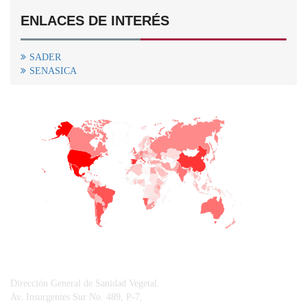
ENLACES DE INTERÉS
SADER
SENASICA
+
−
CONTACTO
Dirección General de Sanidad Vegetal.
Av. Insurgentes Sur No. 489, P-7,