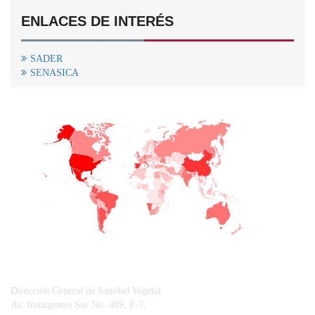
ENLACES DE INTERÉS
SADER
SENASICA
+
−
CONTACTO
Dirección General de Sanidad Vegetal.
Av. Insurgentes Sur No. 489, P-7,