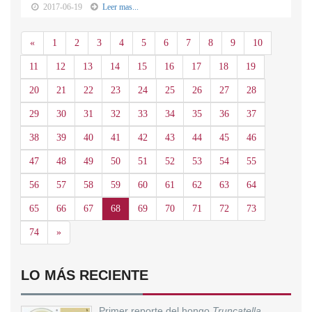
2017-06-19
Leer mas...
Anterior
«
1
2
3
4
5
6
7
8
9
10
11
12
13
14
15
16
17
18
19
20
21
22
23
24
25
26
27
28
29
30
31
32
33
34
35
36
37
38
39
40
41
42
43
44
45
46
47
48
49
50
51
52
53
54
55
56
57
58
59
60
61
62
63
64
65
66
67
68
69
70
71
72
73
Siguiente
74
»
LO MÁS RECIENTE
Primer reporte del hongo
Truncatella