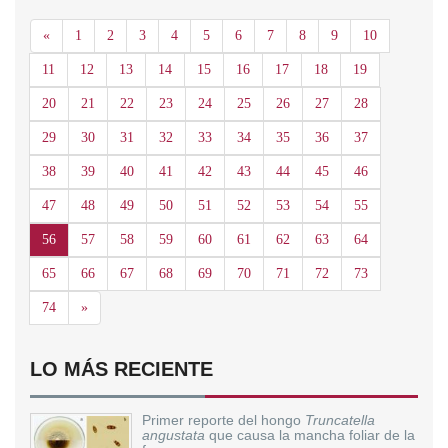
Anterior
«
1
2
3
4
5
6
7
8
9
10
11
12
13
14
15
16
17
18
19
20
21
22
23
24
25
26
27
28
29
30
31
32
33
34
35
36
37
38
39
40
41
42
43
44
45
46
47
48
49
50
51
52
53
54
55
56
57
58
59
60
61
62
63
64
65
66
67
68
69
70
71
72
73
Siguiente
74
»
LO MÁS RECIENTE
Primer reporte del hongo
Truncatella
angustata
que causa la mancha foliar de la