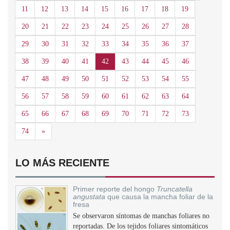
11
12
13
14
15
16
17
18
19
20
21
22
23
24
25
26
27
28
29
30
31
32
33
34
35
36
37
38
39
40
41
42
43
44
45
46
47
48
49
50
51
52
53
54
55
56
57
58
59
60
61
62
63
64
65
66
67
68
69
70
71
72
73
Siguiente
74
»
LO MÁS RECIENTE
Primer reporte del hongo
Truncatella
angustata
que causa la mancha foliar de la
fresa
Se observaron síntomas de manchas foliares no
reportadas. De los tejidos foliares sintomáticos