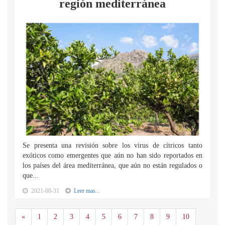
región mediterránea
Se presenta una revisión sobre los virus de cítricos tanto
exóticos como emergentes que aún no han sido reportados en
los países del área mediterránea, que aún no están regulados o
que...
2021-08-31
Leer mas...
Anterior
«
1
2
3
4
5
6
7
8
9
10