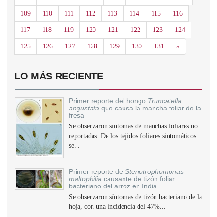
109
110
111
112
113
114
115
116
117
118
119
120
121
122
123
124
Siguiente
125
126
127
128
129
130
131
»
LO MÁS RECIENTE
Primer reporte del hongo
Truncatella
angustata
que causa la mancha foliar de la
fresa
Se observaron síntomas de manchas foliares no
reportadas. De los tejidos foliares sintomáticos
se...
Primer reporte de
Stenotrophomonas
maltophilia
causante de tizón foliar
bacteriano del arroz en India
Se observaron síntomas de tizón bacteriano de la
hoja, con una incidencia del 47%...