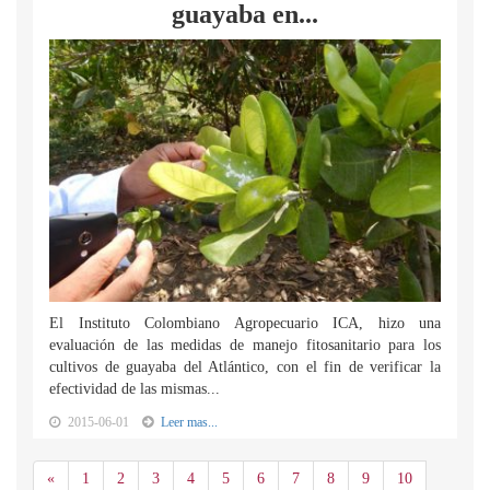
guayaba en...
El Instituto Colombiano Agropecuario ICA, hizo una
evaluación de las medidas de manejo fitosanitario para los
cultivos de guayaba del Atlántico, con el fin de verificar la
efectividad de las mismas...
2015-06-01
Leer mas...
Anterior
«
1
2
3
4
5
6
7
8
9
10