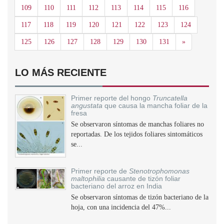
109
110
111
112
113
114
115
116
117
118
119
120
121
122
123
124
Siguiente
125
126
127
128
129
130
131
»
LO MÁS RECIENTE
Primer reporte del hongo
Truncatella
angustata
que causa la mancha foliar de la
fresa
Se observaron síntomas de manchas foliares no
reportadas. De los tejidos foliares sintomáticos
se...
Primer reporte de
Stenotrophomonas
maltophilia
causante de tizón foliar
bacteriano del arroz en India
Se observaron síntomas de tizón bacteriano de la
hoja, con una incidencia del 47%...