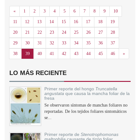
Anterior
«
1
2
3
4
5
6
7
8
9
10
11
12
13
14
15
16
17
18
19
20
21
22
23
24
25
26
27
28
29
30
31
32
33
34
35
36
37
Siguient
38
39
40
41
42
43
44
45
46
»
LO MÁS RECIENTE
Primer reporte del hongo
Truncatella
angustata
que causa la mancha foliar de la
fresa
Se observaron síntomas de manchas foliares no
reportadas. De los tejidos foliares sintomáticos
se...
Primer reporte de
Stenotrophomonas
maltophilia
causante de tizón foliar