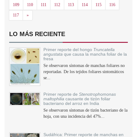
109
110
111
112
113
114
115
116
Siguiente
117
»
LO MÁS RECIENTE
Primer reporte del hongo
Truncatella
angustata
que causa la mancha foliar de la
fresa
Se observaron síntomas de manchas foliares no
reportadas. De los tejidos foliares sintomáticos
se...
Primer reporte de
Stenotrophomonas
maltophilia
causante de tizón foliar
bacteriano del arroz en India
Se observaron síntomas de tizón bacteriano de la
hoja, con una incidencia del 47%...
Sudáfrica: Primer reporte de manchas en