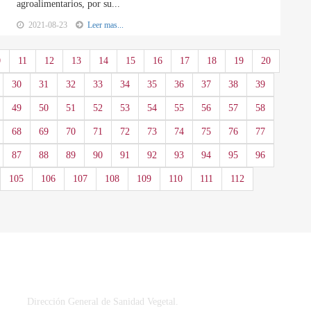
agroalimentarios, por su...
2021-08-23
Leer mas...
0
11
12
13
14
15
16
17
18
19
20
30
31
32
33
34
35
36
37
38
39
49
50
51
52
53
54
55
56
57
58
68
69
70
71
72
73
74
75
76
77
87
88
89
90
91
92
93
94
95
96
105
106
107
108
109
110
111
112
CONTACTO
Dirección General de Sanidad Vegetal.