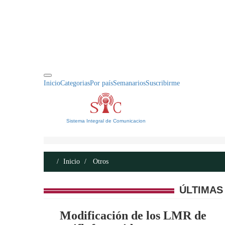
INICIO
ACERCA DE
CONTACTO
Inicio
Categorias
Por país
Semanarios
Suscribirme
Sistema Integral de Comunicacion
Inicio
Otros
ÚLTIMAS
Modificación de los LMR de