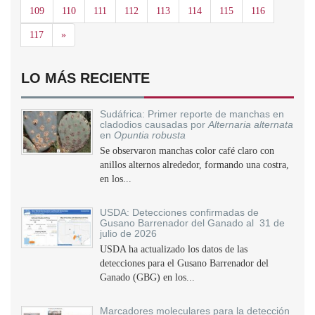
109
110
111
112
113
114
115
116
Siguiente
117
»
LO MÁS RECIENTE
Sudáfrica: Primer reporte de manchas en
cladodios causadas por
Alternaria alternata
en
Opuntia robusta
Se observaron manchas color café claro con
anillos alternos alrededor, formando una costra,
en los...
USDA: Detecciones confirmadas de
Gusano Barrenador del Ganado al 31 de
julio de 2026
USDA ha actualizado los datos de las
detecciones para el Gusano Barrenador del
Ganado (GBG) en los...
Marcadores moleculares para la detección