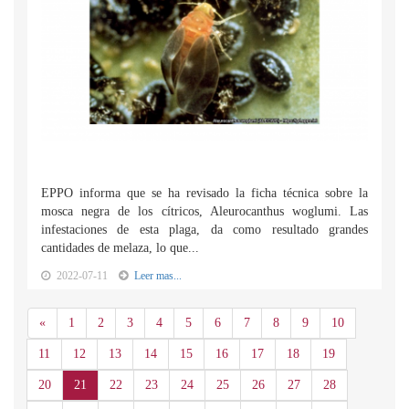
EPPO informa que se ha revisado la ficha técnica sobre la
mosca negra de los cítricos, Aleurocanthus woglumi. Las
infestaciones de esta plaga, da como resultado grandes
cantidades de melaza, lo que...
2022-07-11
Leer mas...
Anterior
«
1
2
3
4
5
6
7
8
9
10
11
12
13
14
15
16
17
18
19
20
21
22
23
24
25
26
27
28