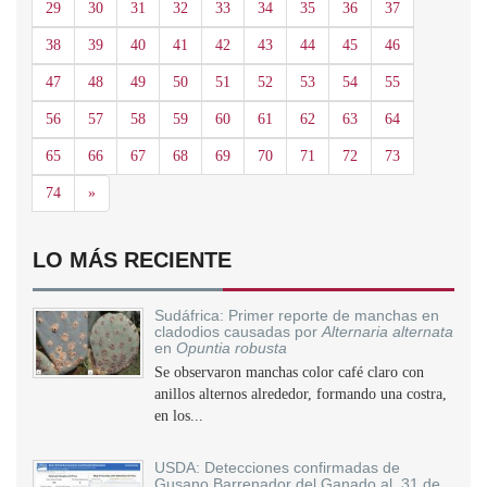
29
30
31
32
33
34
35
36
37
38
39
40
41
42
43
44
45
46
47
48
49
50
51
52
53
54
55
56
57
58
59
60
61
62
63
64
65
66
67
68
69
70
71
72
73
Siguiente
74
»
LO MÁS RECIENTE
Sudáfrica: Primer reporte de manchas en
cladodios causadas por
Alternaria alternata
en
Opuntia robusta
Se observaron manchas color café claro con
anillos alternos alrededor, formando una costra,
en los...
USDA: Detecciones confirmadas de
Gusano Barrenador del Ganado al 31 de