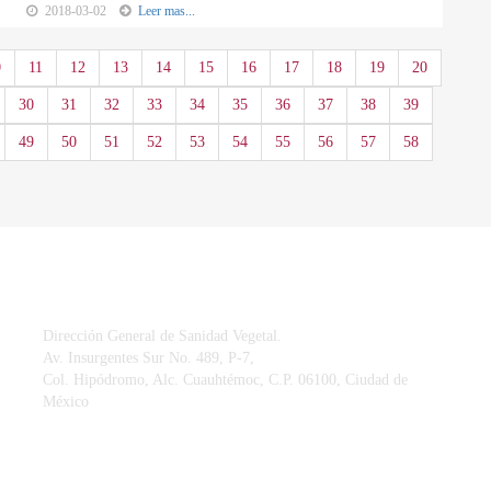
2018-03-02
Leer mas...
0
11
12
13
14
15
16
17
18
19
20
30
31
32
33
34
35
36
37
38
39
49
50
51
52
53
54
55
56
57
58
CONTACTO
Dirección General de Sanidad Vegetal.
Av. Insurgentes Sur No. 489, P-7,
Col. Hipódromo, Alc. Cuauhtémoc, C.P. 06100, Ciudad de
México