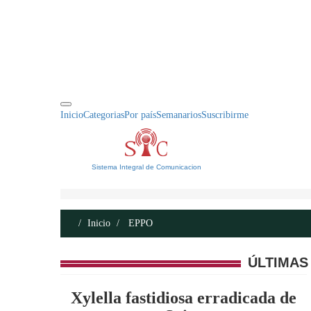
INICIO
ACERCA DE
CONTACTO
Inicio
Categorias
Por país
Semanarios
Suscribirme
Sistema Integral de Comunicacion
Inicio
EPPO
ÚLTIMAS
Xylella fastidiosa erradicada de