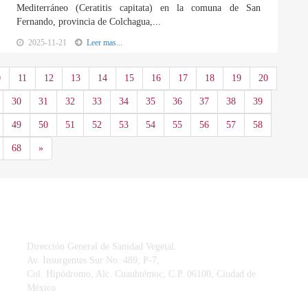
Mediterráneo (Ceratitis capitata) en la comuna de San
Fernando, provincia de Colchagua,...
2025-11-21
Leer mas...
0
11
12
13
14
15
16
17
18
19
20
30
31
32
33
34
35
36
37
38
39
49
50
51
52
53
54
55
56
57
58
Siguiente
68
»
CONTACTO
Dirección General de Sanidad Vegetal.
Av. Insurgentes Sur No. 489, P-7,
Col. Hipódromo, Alc. Cuauhtémoc, C.P. 06100, Ciudad de
México