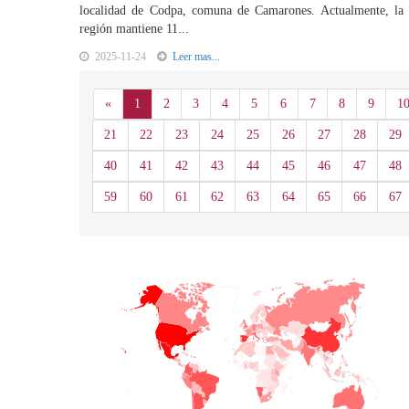
localidad de Codpa, comuna de Camarones. Actualmente, la
región mantiene 11...
2025-11-24
Leer mas...
Anterior
«
1
2
3
4
5
6
7
8
9
1
21
22
23
24
25
26
27
28
29
40
41
42
43
44
45
46
47
48
59
60
61
62
63
64
65
66
67
+
−