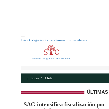
INICIO
ACERCA DE
CONTACTO
Inicio
Categorias
Por país
Semanarios
Suscribirme
Sistema Integral de Comunicacion
Inicio
Chile
ÚLTIMAS
SAG intensifica fiscalización por