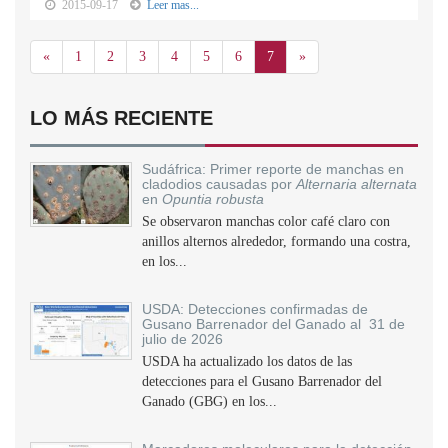
2015-09-17
Leer mas...
Anterior
Siguiente
«
1
2
3
4
5
6
7
»
LO MÁS RECIENTE
Sudáfrica: Primer reporte de manchas en
cladodios causadas por
Alternaria alternata
en
Opuntia robusta
Se observaron manchas color café claro con
anillos alternos alrededor, formando una costra,
en los...
USDA: Detecciones confirmadas de
Gusano Barrenador del Ganado al 31 de
julio de 2026
USDA ha actualizado los datos de las
detecciones para el Gusano Barrenador del
Ganado (GBG) en los...