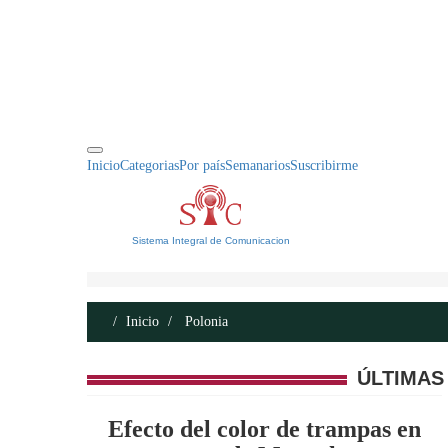
INICIO
ACERCA DE
CONTACTO
Inicio
Categorias
Por país
Semanarios
Suscribirme
Sistema Integral de Comunicacion
Inicio
Polonia
ÚLTIMAS
Efecto del color de trampas en