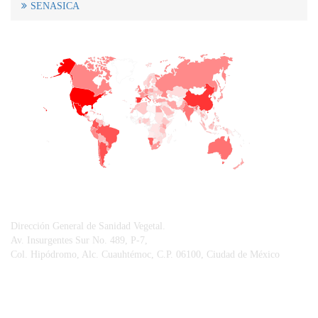
SENASICA
+
−
CONTACTO
Dirección General de Sanidad Vegetal.
Av. Insurgentes Sur No. 489, P-7,
Col. Hipódromo, Alc. Cuauhtémoc, C.P. 06100, Ciudad de México
© Sistema Integral de Comunicación.