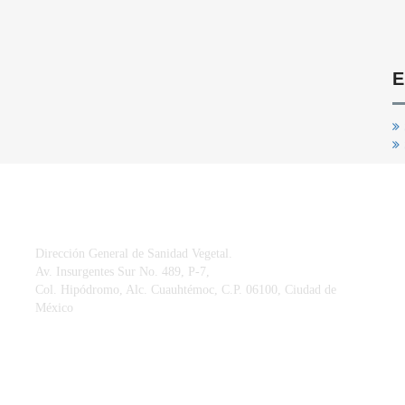
E
CONTACTO
Dirección General de Sanidad Vegetal.
Av. Insurgentes Sur No. 489, P-7,
Col. Hipódromo, Alc. Cuauhtémoc, C.P. 06100, Ciudad de
México