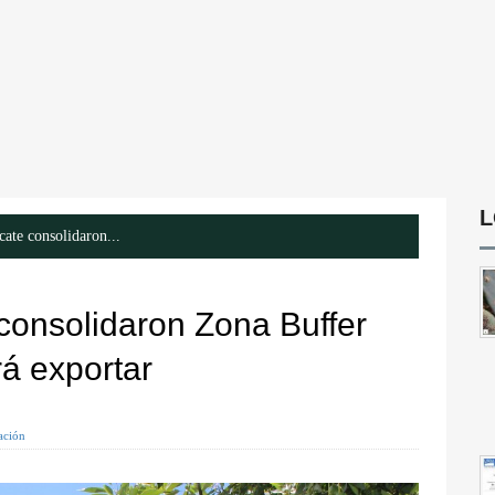
L
ate consolidaron...
consolidaron Zona Buffer
rá exportar
gación