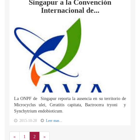
Singapur a la Convención
Internacional de...
La ONPF de Singapur reporta la ausencia en su territorio de
Microcyclus ulei, Ceratitis capitata, Bactrocera tryoni y
Synchytrium endobioticum.
2015-10-28
Leer mas...
Anterior
Siguiente
«
1
2
»