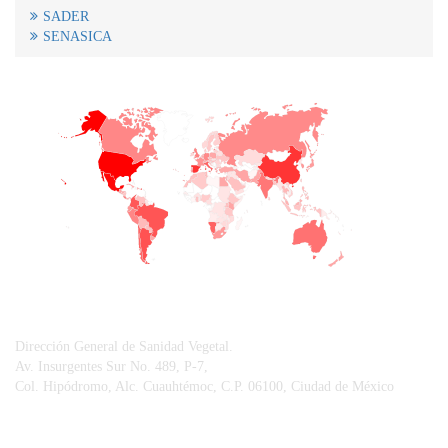
SADER
SENASICA
+
−
CONTACTO
Dirección General de Sanidad Vegetal.
Av. Insurgentes Sur No. 489, P-7,
Col. Hipódromo, Alc. Cuauhtémoc, C.P. 06100, Ciudad de México