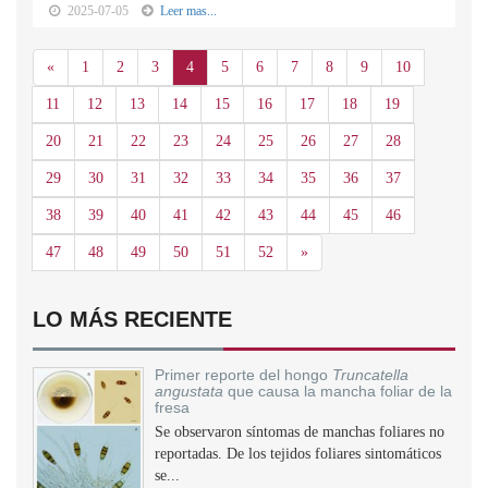
2025-07-05
Leer mas...
Anterior
«
1
2
3
4
5
6
7
8
9
10
11
12
13
14
15
16
17
18
19
20
21
22
23
24
25
26
27
28
29
30
31
32
33
34
35
36
37
38
39
40
41
42
43
44
45
46
Siguiente
47
48
49
50
51
52
»
LO MÁS RECIENTE
Primer reporte del hongo
Truncatella
angustata
que causa la mancha foliar de la
fresa
Se observaron síntomas de manchas foliares no
reportadas. De los tejidos foliares sintomáticos
se...