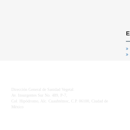
E
CONTACTO
Dirección General de Sanidad Vegetal.
Av. Insurgentes Sur No. 489, P-7,
Col. Hipódromo, Alc. Cuauhtémoc, C.P. 06100, Ciudad de
México