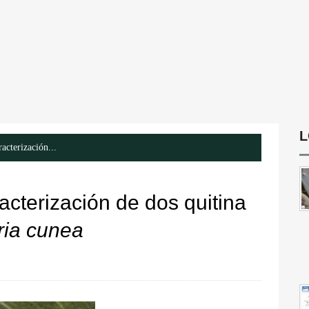
L
acterización...
acterización de dos quitina
ria cunea