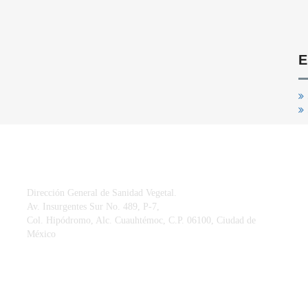
E
CONTACTO
Dirección General de Sanidad Vegetal.
Av. Insurgentes Sur No. 489, P-7,
Col. Hipódromo, Alc. Cuauhtémoc, C.P. 06100, Ciudad de
México