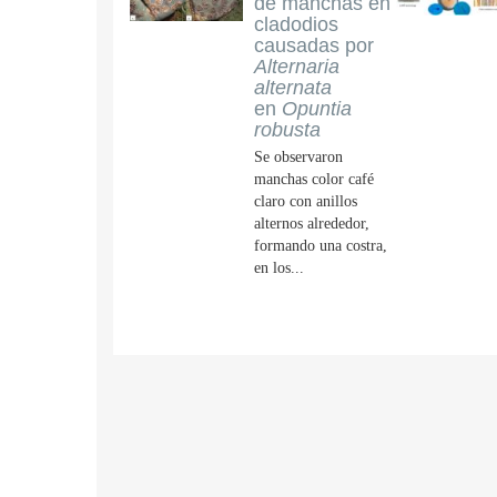
de manchas en
cladodios
causadas por
Alternaria
alternata
en
Opuntia
robusta
Se observaron
manchas color café
claro con anillos
alternos alrededor,
formando una costra,
en los...