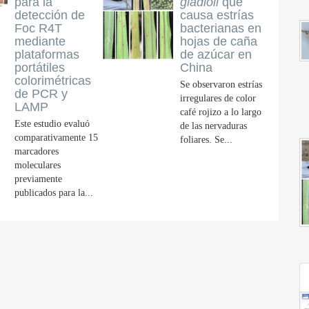
para la
gladioli
que
detección de
causa estrías
Foc R4T
bacterianas en
mediante
hojas de caña
plataformas
de azúcar en
portátiles
China
colorimétricas
Se observaron estrías
de PCR y
irregulares de color
LAMP
café rojizo a lo largo
Este estudio evaluó
de las nervaduras
comparativamente 15
foliares. Se...
marcadores
moleculares
previamente
publicados para la...