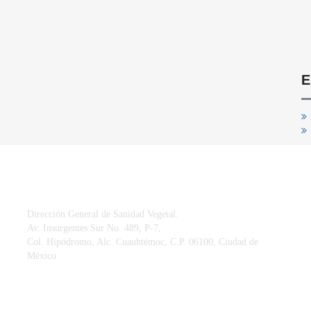
E
CONTACTO
Dirección General de Sanidad Vegetal.
Av. Insurgentes Sur No. 489, P-7,
Col. Hipódromo, Alc. Cuauhtémoc, C.P. 06100, Ciudad de
México