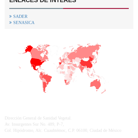
SADER
SENASICA
+
−
CONTACTO
Dirección General de Sanidad Vegetal.
Av. Insurgentes Sur No. 489, P-7,
Col. Hipódromo, Alc. Cuauhtémoc, C.P. 06100, Ciudad de México