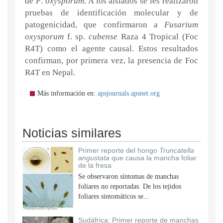
de
F
.
oxysporum
. A los aislados se les realizaron
pruebas de identificación molecular y de
patogenicidad, que confirmaron a
Fusarium
oxysporum
f. sp.
cubense
Raza 4 Tropical (Foc
R4T) como el agente causal. Estos resultados
confirman, por primera vez, la presencia de Foc
R4T en Nepal.
Más información en:
apsjournals.apsnet.org
Noticias similares
Primer reporte del hongo
Truncatella
angustata
que causa la mancha foliar
de la fresa
Se observaron síntomas de manchas
foliares no reportadas. De los tejidos
foliares sintomáticos se...
Sudáfrica: Primer reporte de manchas