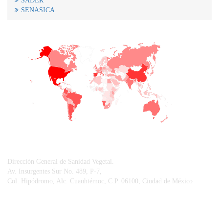
SADER
SENASICA
+
−
CONTACTO
Dirección General de Sanidad Vegetal.
Av. Insurgentes Sur No. 489, P-7,
Col. Hipódromo, Alc. Cuauhtémoc, C.P. 06100, Ciudad de México